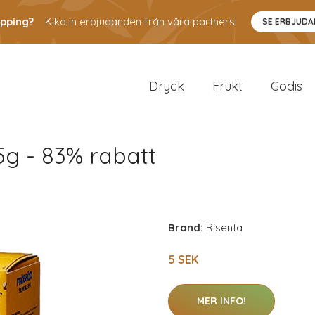
pping?
Kika in erbjudanden från våra partners!
SE ERBJUD
Dryck
Frukt
Godis
5g - 83% rabatt
Brand:
Risenta
5 SEK
MER INFO!