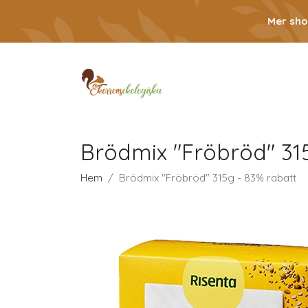
Mer sho
Brödmix "Fröbröd" 31
Hem
Brödmix "Fröbröd" 315g - 83% rabatt