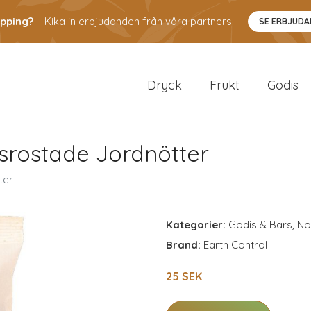
pping?
Kika in erbjudanden från våra partners!
SE ERBJUD
Dryck
Frukt
Godis
srostade Jordnötter
ter
Kategorier:
Godis & Bars
,
Nö
Brand:
Earth Control
25 SEK