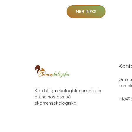
MER INFO!
Kont
Om du 
kontak
Köp billiga ekologiska produkter
online hos oss på
info@
ekorrensekologiska.