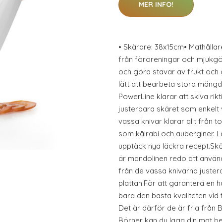
MER INFO!
• Skärare: 38x15cm• Mathållare
från föroreningar och mjukgör
och göra stavar av frukt och
lätt att bearbeta stora mängde
PowerLine klarar att skiva rikt
justerbara skäret som enkelt 
vassa knivar klarar allt från 
som kålrabi och auberginer. Lå
upptäck nya läckra recept.Skö
är mandolinen redo att använd
från de vassa knivarna justera
plattan.För att garantera en
bara den bästa kvaliteten vid 
Det är därför de är fria från 
Börner kan du laga din mat b