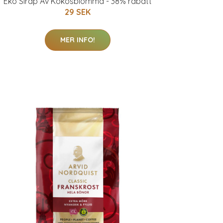
Eko Sirap Av Kokosblomma - 38% rabatt
29 SEK
MER INFO!