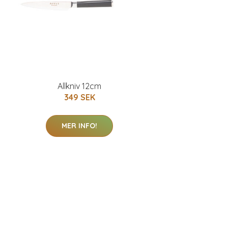
Allkniv 12cm
349 SEK
MER INFO!