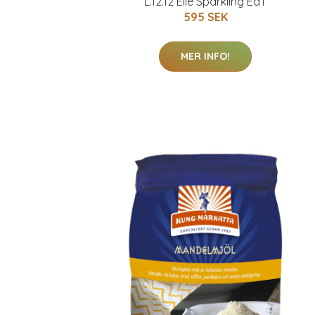
L.12.12 Elle Sparkling EdT
595 SEK
MER INFO!