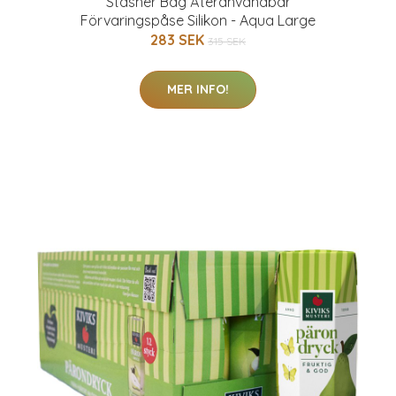
Stasher Bag Återanvändbar
Förvaringspåse Silikon - Aqua Large
283 SEK
315 SEK
MER INFO!