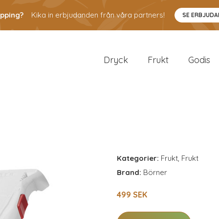
pping?
Kika in erbjudanden från våra partners!
SE ERBJUD
Dryck
Frukt
Godis
Kategorier:
Frukt
,
Frukt
Brand:
Börner
499 SEK