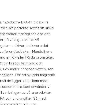
: 12,5x15cm• BPA-fri plast• Fri
areDet perfekta sättet att skiva
 grönsaker. Mandolinen gör det
r på väldigt kort tid. V5
igt tunna skivor, tack vare det
varierar tjockleken. Mandolinens
tomater, lök eller hårda grönsaker,
t din kreativitet flöda och
ljs av under rinnande vatten, sen
as igen. För att skydda fingrarna
 så de ligger kant i kant med
 hälsosammare kost använder vi
tillverkningen av våra produkter.
BPA och andra gifter. Så med
ekymmersfritt och utan