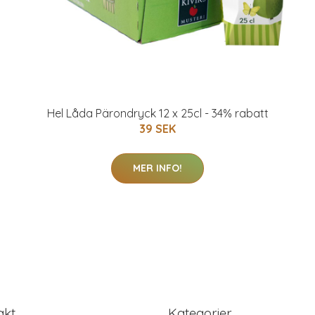
Hel Låda Pärondryck 12 x 25cl - 34% rabatt
39 SEK
MER INFO!
akt
Kategorier