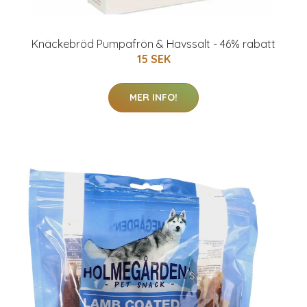
Knäckebröd Pumpafrön & Havssalt - 46% rabatt
15 SEK
MER INFO!