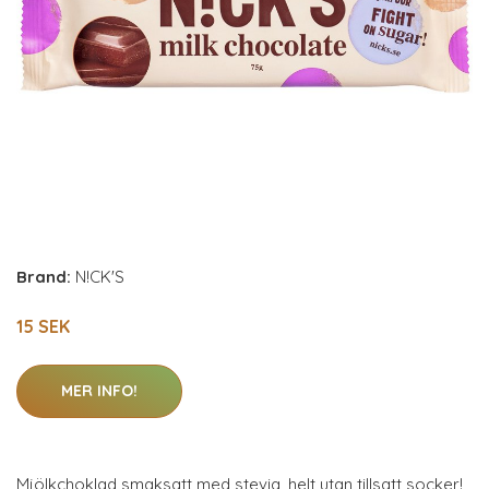
Brand:
N!CK'S
15 SEK
MER INFO!
Mjölkchoklad smaksatt med stevia, helt utan tillsatt socker!