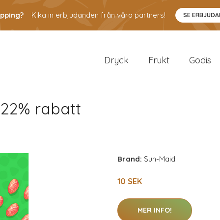
pping?
Kika in erbjudanden från våra partners!
SE ERBJUD
Dryck
Frukt
Godis
 22% rabatt
Brand:
Sun-Maid
10 SEK
MER INFO!