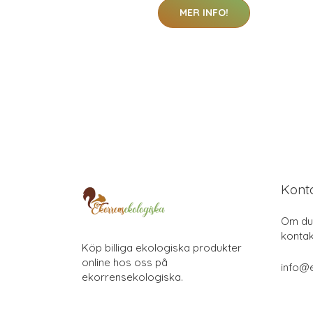
MER INFO!
Kont
Om du 
kontak
Köp billiga ekologiska produkter
online hos oss på
info@
ekorrensekologiska.