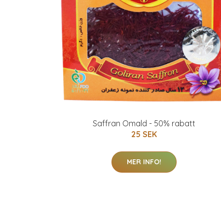
Saffran Omald - 50% rabatt
25 SEK
MER INFO!