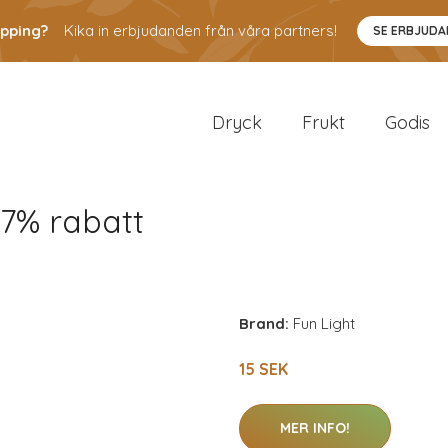
pping?
Kika in erbjudanden från våra partners!
SE ERBJUD
Dryck
Frukt
Godis
 27% rabatt
Brand:
Fun Light
15 SEK
MER INFO!