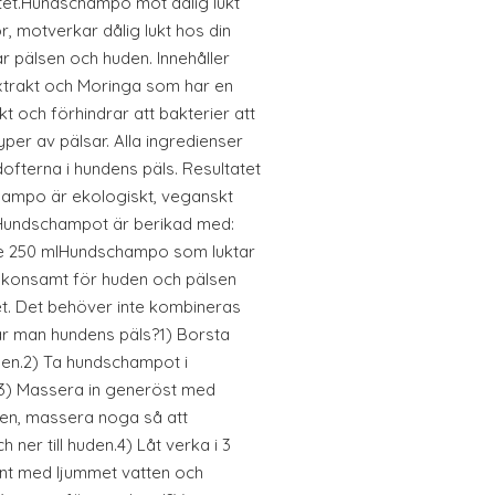
tet.Hundschampo mot dålig lukt
 motverkar dålig lukt hos din
 pälsen och huden. Innehåller
extrakt och Moringa som har en
t och förhindrar att bakterier att
typer av pälsar. Alla ingredienser
ofterna i hundens päls. Resultatet
champo är ekologiskt, veganskt
ne.Hundschampot är berikad med:
e 250 mlHundschampo som luktar
konsamt för huden och pälsen
t. Det behöver inte kombineras
ar man hundens päls?1) Borsta
den.2) Ta hundschampot i
.3) Massera in generöst med
en, massera noga så att
ner till huden.4) Låt verka i 3
nt med ljummet vatten och