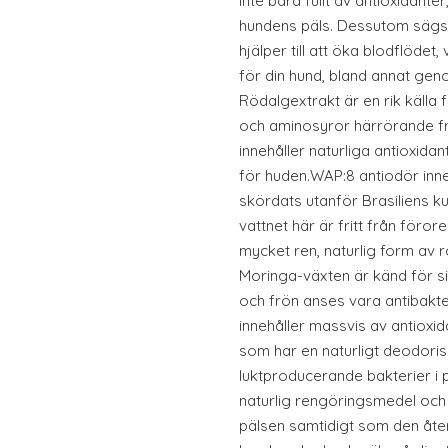
inte bara fullt av antioxidanter,
hundens päls. Dessutom sägs 
hjälper till att öka blodflödet
för din hund, bland annat gen
Rödalgextrakt är en rik källa 
och aminosyror härrörande f
innehåller naturliga antioxid
för huden.WAP:8 antiodör inn
skördats utanför Brasiliens ku
vattnet här är fritt från förore
mycket ren, naturlig form av 
Moringa-växten är känd för s
och frön anses vara antibakte
innehåller massvis av antioxid
som har en naturligt deodoris
luktproducerande bakterier i 
naturlig rengöringsmedel och ka
pälsen samtidigt som den åte