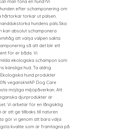
Kan man föna en hund?Vi
 hunden efter schamponering om
 hårtorkar torkar ut pälsen.
t handdukstorka hundens päls.Ska
 kan absolut schamponera
mihåg att vänja valpen sakta
amponering så att det blir ett
nt för er båda. Vi
milda ekologiska schampon som
ns känsliga hud. Ta aldrig
.Ekologiska hund produkter
. 100% veganskWAP Dog Care
ta möjliga miljöpåverkan. Att
veganska djurprodukter är
t. Vi arbetar för en långsiktig
är att ge tillbaks till naturen
etta gör vi genom att bara välja
gsta kvalite som är framtagna på