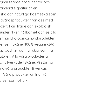
rginaliserade producenter och
ndard signatur är en
iska och naturliga kosmetika som
undvårdsprodukter från oss med
cert, Fair Trade och ekologisk
nder fliken hållbarhet och se alla
er här Ekologiska hundprodukter
edienser i Skåne. 100% vegansktPå
hundprodukter som är skonsamma
turen. Alla våra produkter är
 tillverkade i Skåne. Vi står för
lla våra produkter tillverkas
r. Våra produkter är fria från
satser som ofta k