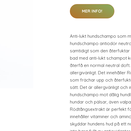
MER INFO!
Anti-lukt hundschampo som mi
hundschampo antiodör neutrali
samtidigt som den återfuktar
bad med anti-lukt schampot kan
återfå en normal neutral doft
allergivänligt. Det innehålle
som frächar upp och återfuktar
sätt. Det är allergvänligt och 
hundschampo mot dålig hundlu
hundar och pälsar, även valpa
Rödtångsextrakt är perfekt fö
innehåller vitaminer och ami
skyddar hundens hud på ett na