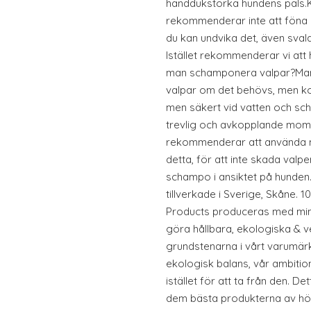
handdukstorka hundens päls.
rekommenderar inte att föna
du kan undvika det, även svala
Istället rekommenderar vi at
man schamponera valpar?Man
valpar om det behövs, men ko
men säkert vid vatten och sch
trevlig och avkopplande mome
rekommenderar att använda 
detta, för att inte skada valpe
schampo i ansiktet på hunden
tillverkade i Sverige, Skåne
Products produceras med mins
göra hållbara, ekologiska & 
grundstenarna i vårt varumärke
ekologisk balans, vår ambition 
istället för att ta från den. D
dem bästa produkterna av hö