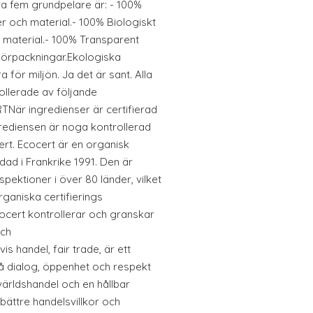
Våra fem grundpelare är: - 100%
r och material.- 100% Biologiskt
 material.- 100% Transparent
förpackningar.Ekologiska
för miljön. Ja det är sant. Alla
ollerade av följande
När ingredienser är certifierad
grediensen är noga kontrollerad
rt. Ecocert är en organisk
ndad i Frankrike 1991. Den är
pektioner i över 80 länder, vilket
rganiska certifierings
cocert kontrollerar och granskar
och
 handel, fair trade, är ett
 dialog, öppenhet och respekt
världshandel och en hållbar
bättre handelsvillkor och