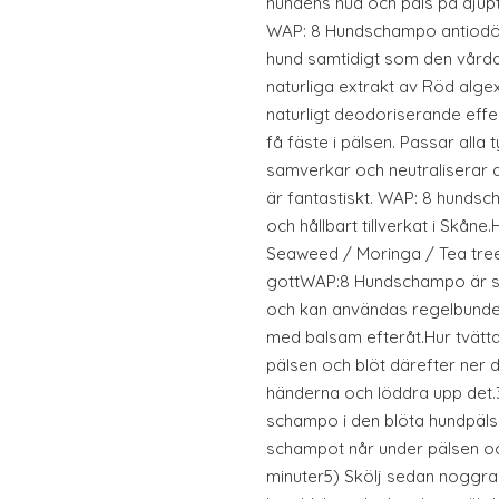
hundens hud och päls på djup
WAP: 8 Hundschampo antiodör,
hund samtidigt som den vårdar
naturliga extrakt av Röd alg
naturligt deodoriserande effek
få fäste i pälsen. Passar alla 
samverkar och neutraliserar d
är fantastiskt. WAP: 8 hunds
och hållbart tillverkat i Skå
Seaweed / Moringa / Tea tre
gottWAP:8 Hundschampo är s
och kan användas regelbunde
med balsam efteråt.Hur tvätt
pälsen och blöt därefter ner 
händerna och löddra upp det
schampo i den blöta hundpäls
schampot når under pälsen och 
minuter5) Skölj sedan noggra