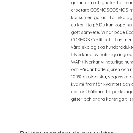
garantera rättigheter för ma
arbetare.COSMOSCOSMOS-sta
konsumentgaranti för ekolog
du kan lita på.Du kan köpa h
gott samvete. Vi har både Eco
COSMOS Certifikat – Läs mer u
våra ekologiska hundprodukt
tillverkade av naturliga ingr
WAP tillverkar vi naturliga 
och vårdar både djuren och na
100% ekologiska, veganska och
kvalité framför kvantitet och a
därför i hållbara förpackninga
gifter och andra konstiga till