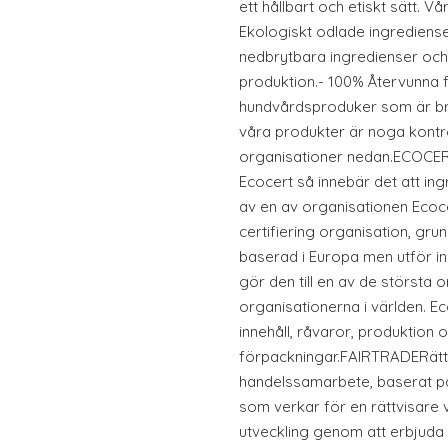
ett hållbart och etiskt sätt. 
Ekologiskt odlade ingrediense
nedbrytbara ingredienser och
produktion.- 100% Återvunna 
hundvårdsproduker som är bra 
våra produkter är noga kontr
organisationer nedan.ECOCERT
Ecocert så innebär det att in
av en av organisationen Ecoce
certifiering organisation, gru
baserad i Europa men utför ins
gör den till en av de största o
organisationerna i världen. E
innehåll, råvaror, produktion 
förpackningar.FAIRTRADERättvis
handelssamarbete, baserat på
som verkar för en rättvisare 
utveckling genom att erbjuda 