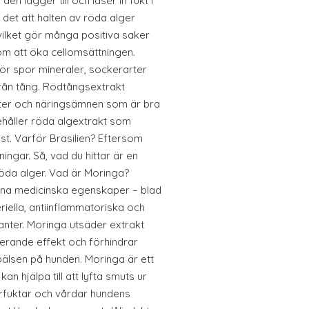
 den lägger till och låser in fukt i
det att halten av röda alger
, vilket gör många positiva saker
om att öka cellomsättningen.
för spor mineraler, sockerarter
rån tång. Rödtångsextrakt
anter och näringsämnen som är bra
ehåller röda algextrakt som
st. Varför Brasilien? Eftersom
ningar. Så, vad du hittar är en
röda alger. Vad är Moringa?
ina medicinska egenskaper – blad
riella, antiinflammatoriska och
anter. Moringa utsäder extrakt
erande effekt och förhindrar
pälsen på hunden. Moringa är ett
n hjälpa till att lyfta smuts ur
rfuktar och vårdar hundens