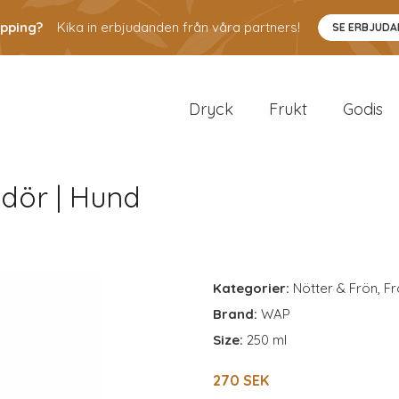
pping?
Kika in erbjudanden från våra partners!
SE ERBJUD
Dryck
Frukt
Godis
odör | Hund
Kategorier:
Nötter & Frön
,
Fr
Brand:
WAP
Size:
250 ml
270 SEK