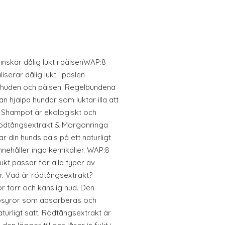
nskar dålig lukt i pälsenWAP:8
serar dålig lukt i päslen
 huden och pälsen. Regelbundena
 hjälpa hundar som luktar illa att
. Shampot är ekologiskt och
r Rödtångsextrakt & Morgonringa
 din hunds päls på ett naturligt
innehåller inga kemikalier. WAP:8
kt passar för alla typer av
r. Vad är rödtångsextrakt?
r torr och känslig hud. Den
nosyror som absorberas och
turligt sätt. Rödtångsextrakt är